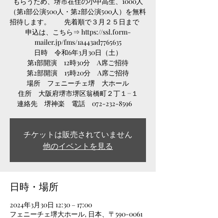
もらうため、堺市在住の小中高生、1000人
（第1部公演500人・第2部公演500人）を無料
招待します。 先着順で３月２５日まで
申込は、こちら⇒ https://ssl.form-
mailer.jp/fms/1a443ad7765635
日時 令和6年3月30日（土）
第1部開演 12時30分 A席ご招待
第2部開演 15時20分 A席ご招待
場所 フェニーチェ堺 大ホール
住所 大阪府堺市堺区翁橋町２丁１−１
連絡先 堺神楽 電話 072-232-8596
チケットは販売されていません
他のイベントを見る
日時・場所
2024年3月30日 12:30 – 17:00
フェニーチェ堺大ホール, 日本、〒590-0061