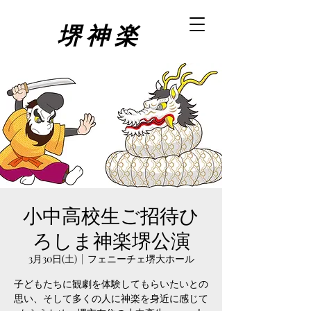
堺 神 楽
小中高校生ご招待ひ
ろしま神楽堺公演
3月30日(土)
  |  
フェニーチェ堺大ホール
子どもたちに観劇を体験してもらいたいとの
思い、そして多くの人に神楽を身近に感じて