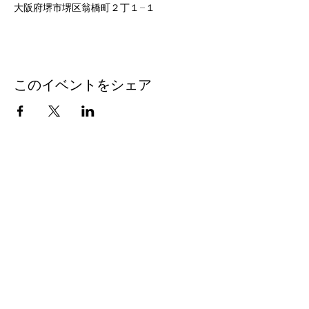
大阪府堺市堺区翁橋町２丁１−１
このイベントをシェア
©2024 ひろしま神楽堺公演。Wix.com で作成されまし
た。